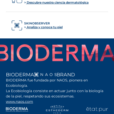
Descubre nuestra ciencia dermatológica
SKINOBSERVER
Analiza y conoce tu piel
SE ABRE EN UNA PES
BIODERMA
BRAND
BIODERMA fue fundada por NAOS, pionera en
Ecobiología.
La Ecobiología consiste en actuar junto con la biología
de la piel, respetando sus ecosistemas.
www.naos.com
se abre en una pestaña nueva
se abre en una pestaña nueva
se abre en una pesta
se