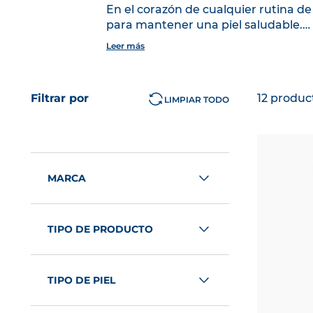
envejecimiento
Piel dañada o irritada
En el corazón de cualquier rutina de 
VER TODOS LOS PRODUCTOS
para mantener una piel saludable.
Piel madura
APRENDE MÁS
Además de eliminar las impurezas, 
Leer más
reforzar la barrera cutánea.
VER TODAS LAS TEMÁTICAS
Basándose en su profunda experien
productos de ducha y limpieza corpor
Filtrar por
12
produc
LIMPIAR TODO
necesidades específicas de diferentes
MARCA
Bioderma
TIPO DE PRODUCTO
Higiene diaria con aclarado
TIPO DE PIEL
Piel hiperpigmentada,