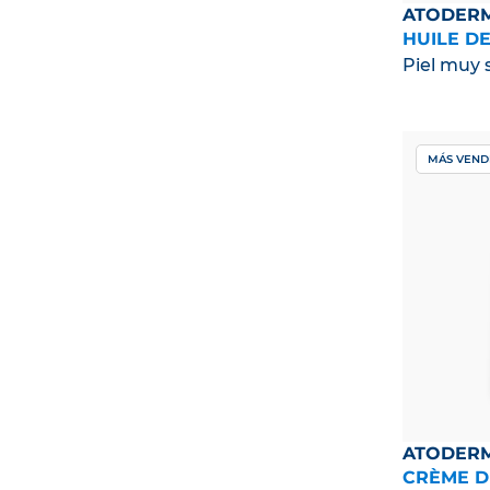
ATODER
HUILE D
Piel muy 
MÁS VEND
ATODER
CRÈME D