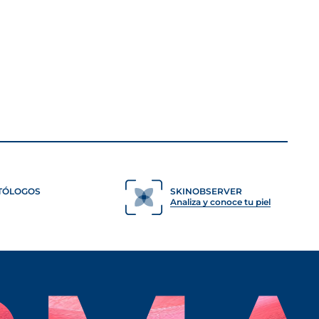
ce, making it drier,
gical pH or help
TÓLOGOS
SKINOBSERVER
Analiza y conoce tu piel