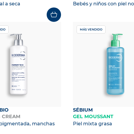
al a seca
Bebés y niños con piel n
IDO
MÁS VENDIDO
BIO
SÉBIUM
 CREAM
GEL MOUSSANT
erpigmentada, manchas
Piel mixta grasa