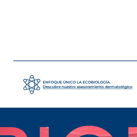
cosmetics, UV rays and many other 
oilier or more sensitive. Ideally, 
rebalance it with an adapted pH, fo
ENFOQUE ÚNICO LA ECOBIOLOGÍA.
Descubre nuestro asesoramiento dermatológico