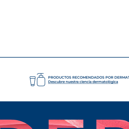
stressors can alter the skin's pH and therefore its balan
you want your body cleanser to respect the skin's physiolo
r example, a lower pH for dry or atopic skin.
PRODUCTOS RECOMENDADOS POR DERMA
Descubre nuestra ciencia dermatológica