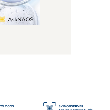
TÓLOGOS
SKINOBSERVER
Analiza y conoce tu piel