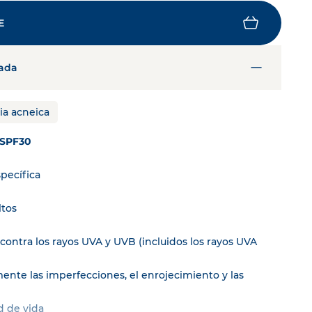
BIO
APRENDE MÁS
E
ABIO
ODÉ
CIUM
lada
Reduce el enrojecimiento,
SkinObserver
, test de piel
recupera la confianza.
ia acneica
-35% de enrojecimiento*
HAZ EL TEST
DESCUBRE LA GAMA SENSIBIO AR+
SPF30
specífica
ltos
 contra los rayos UVA y UVB (incluidos los rayos UVA
ente las imperfecciones, el enrojecimiento y las
d de vida