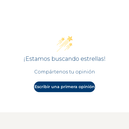
4. Estudio clínico, med
5. Medición instrumenta
¡Estamos buscando estrellas!
Compártenos tu opinión
Escribir una primera opinión