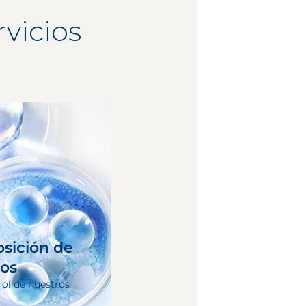
vicios
osición de
tos
rol de nuestros