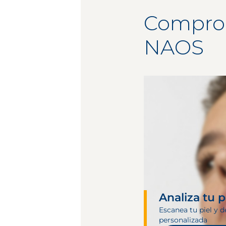
Comprome
NAOS
Analiza tu p
Escanea tu piel y d
personalizada