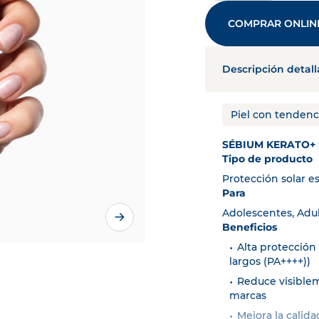
Piel con manchas
PIGMENT
DESCUBRE MÁS
COMPRAR ONLIN
Piel dañada y debilitada
CIC
Cabello y cuero cabelludo
N
Regeneración celular
MATRI
Descripción detal
VER TODAS LAS GAMAS
Piel con tendenc
SÉBIUM KERATO+ 
Tipo de producto
Protección solar e
Para
Adolescentes, Adu
Beneficios
Alta protección
largos (PA++++))
Reduce visiblem
marcas
Mejora la calida