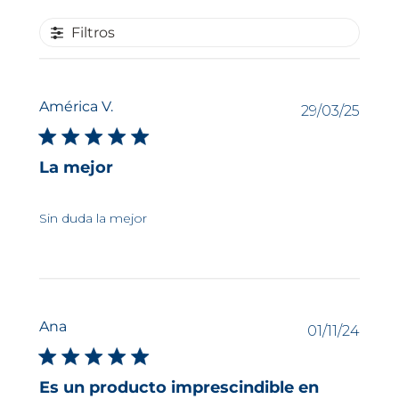
Filtros
América V.
Fech
29/03/25
de
publi
La mejor
Sin duda la mejor
Ana
Fech
01/11/24
de
publi
Es un producto imprescindible en