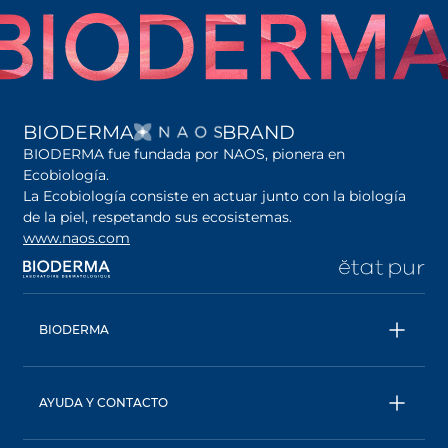
SE ABRE EN UNA PES
BIODERMA
BRAND
BIODERMA fue fundada por NAOS, pionera en
Ecobiología.
La Ecobiología consiste en actuar junto con la biología
de la piel, respetando sus ecosistemas.
www.naos.com
se abre en una pestaña nueva
se abre en una pestaña nueva
se abre en una pesta
se
BIODERMA
Todos los productos
Agua micelar
AYUDA Y CONTACTO
Consejos de expertos
Contáctanos