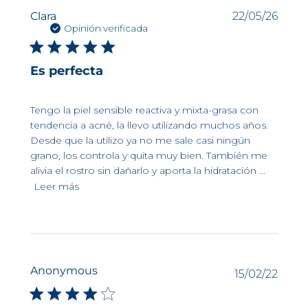
(2) Evaluación de la resistencia cutánea en 20
Fech
Clara
22/05/26
personas voluntarias con edades comprendidas
de
Opinión verificada
entre 19 y 39 años, con piel mixta, seca o
Inflastop™ technology
publi
deshidratada, durante 28 días.
(3) test de objetividad en 18 personas voluntarias,
Es perfecta
con piel mixta a grasa, de las que un 72% tiene piel
Actúa sobre la calidad del
con tendencia acneica y un 28%, piel sensible o
sebo natural
frágil, durante 28 días.
Tengo la piel sensible reactiva y mixta-grasa con
(4) Evaluación de Sébium Sensitive en asociación
tendencia a acné, la llevo utilizando muchos años.
Esta tecnología actúa sobre la calidad
un tratamiento antiacné tópico en 33 personas
del sebo natural.
Desde que la utilizo ya no me sale casi ningún
voluntarias con edades comprendidas entre 14 y 31
grano, los controla y quita muy bien. También me
años, durante 56 días.
Tecnología SeboRestore [patente
alivia el rostro sin dañarlo y aporta la hidratación ...
Fluidactiv – Bakuchiol].
Leer más
Esta tecnología de NAOS Research
fue diseñada en Aix-en-Provence y
desarrollada en nuestros
laboratorios..
Anonymous
Fech
15/02/22
de
Tecnología Seborestore™
publi