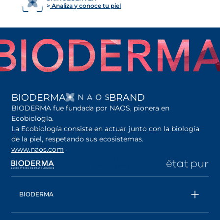
Analiza y conoce tu piel
SE ABRE EN UNA PES
BIODERMA
BRAND
BIODERMA fue fundada por NAOS, pionera en
Ecobiología.
La Ecobiología consiste en actuar junto con la biología
de la piel, respetando sus ecosistemas.
www.naos.com
se abre en una pestaña nueva
se abre en una pestaña nueva
se abre en una pesta
se
BIODERMA
Todos los productos