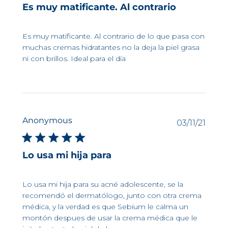
Es muy matificante. Al contrario
Es muy matificante. Al contrario de lo que pasa con
muchas cremas hidratantes no la deja la piel grasa
ni con brillos. Ideal para el día
Anonymous
Fech
03/11/21
de
publi
Lo usa mi hija para
Lo usa mi hija para su acné adolescente, se la
recomendó el dermatólogo, junto con otra crema
médica, y la verdad es que Sebium le calma un
montón despues de usar la crema médica que le