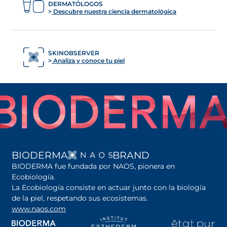
DERMATÓLOGOS
Descubre nuestra ciencia dermatológica
SKINOBSERVER
Analiza y conoce tu piel
SE ABRE EN UNA PES
BIODERMA
BRAND
BIODERMA fue fundada por NAOS, pionera en
Ecobiología.
La Ecobiología consiste en actuar junto con la biología
de la piel, respetando sus ecosistemas.
www.naos.com
se abre en una pestaña nueva
se abre en una pestaña nueva
se abre en una pesta
se