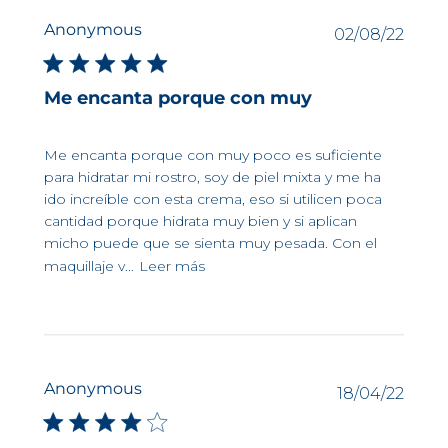
Anonymous
Fech
02/08/22
de
publi
Me encanta porque con muy
Me encanta porque con muy poco es suficiente
para hidratar mi rostro, soy de piel mixta y me ha
ido increíble con esta crema, eso si utilicen poca
cantidad porque hidrata muy bien y si aplican
micho puede que se sienta muy pesada. Con el
maquillaje v...
Leer más
Anonymous
Fech
18/04/22
de
publi