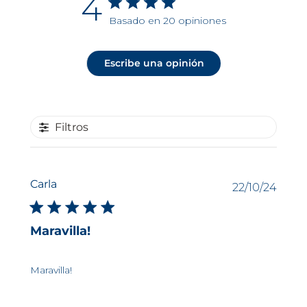
4
Basado en 20 opiniones
Escribe una opinión
Filtros
Carla
Fech
22/10/24
de
publi
Maravilla!
Maravilla!