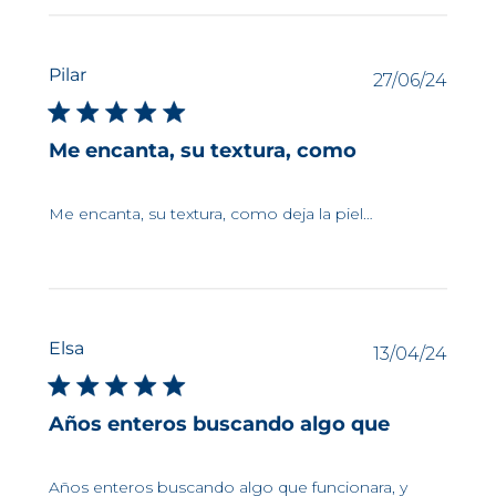
Pilar
Fech
27/06/24
de
publi
Me encanta, su textura, como
Me encanta, su textura, como deja la piel…
Elsa
Fech
13/04/24
de
publi
Años enteros buscando algo que
Años enteros buscando algo que funcionara, y