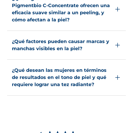
vitamina C*, E y B3, que refuerzan la barrera
Pigmentbio C-Concentrate ofrecen una
cutánea.
eficacia suave similar a un peeling, y
cómo afectan a la piel?
Gracias a sus activos AHA y BHA (ácidos glicólico y
salicílico), proporciona una eficacia suave similar a
¿Qué factores pueden causar marcas y
un peeling sin resecar la piel, gracias a su acción
manchas visibles en la piel?
hidratante de 8 horas.
Ya sea por la edad, cambios hormonales, manchas
o fricción, las marcas y manchas visibles en la piel
¿Qué desean las mujeres en términos
reflejan nuestra vida.
de resultados en el tono de piel y qué
requiere lograr una tez radiante?
Una piel radiante requiere tiempo y dedicación,
pero las mujeres desean resultados inmediatos.