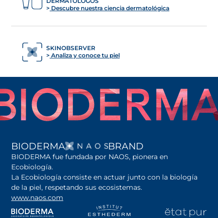
DERMATÓLOGOS
Descubre nuestra ciencia dermatológica
SKINOBSERVER
Analiza y conoce tu piel
SE ABRE EN UNA PES
BIODERMA
BRAND
BIODERMA fue fundada por NAOS, pionera en
Ecobiología.
La Ecobiología consiste en actuar junto con la biología
de la piel, respetando sus ecosistemas.
www.naos.com
se abre en una pestaña nueva
se abre en una pestaña nueva
se abre en una pesta
se