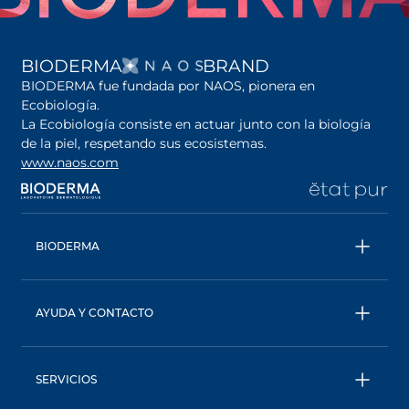
SE ABRE EN UNA PES
BIODERMA
BRAND
BIODERMA fue fundada por NAOS, pionera en
Ecobiología.
La Ecobiología consiste en actuar junto con la biología
de la piel, respetando sus ecosistemas.
www.naos.com
se abre en una pestaña nueva
se abre en una pestaña nueva
se abre en una pesta
se
BIODERMA
Todos los productos
Agua micelar
AYUDA Y CONTACTO
Consejos de expertos
Contáctanos
Ecobiología, nuestro enfoque único
Términos y condiciones
BIODERMA: una marca de NAOS
SERVICIOS
Política de privacidad