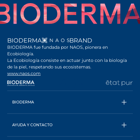
SE ABRE EN UNA PES
BIODERMA
BRAND
BIODERMA fue fundada por NAOS, pionera en
Ecobiología.
La Ecobiología consiste en actuar junto con la biología
de la piel, respetando sus ecosistemas.
www.naos.com
se abre en una pestaña nueva
se abre en una pestaña nueva
se abre en una pesta
se
BIODERMA
Todos los productos
Agua micelar
AYUDA Y CONTACTO
Consejos de expertos
Contáctanos
Ecobiología, nuestro enfoque único