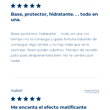
protección biológica que mejora la
de
capacidad de defensa natural de la
publi
piel para ayudar a mantener un
Base, protector, hidratante. . . todo en
cuidado duradero de su salud bajo el
una.
sol.
Base, protector, hidratante. . . todo en una. Un
SUN ACTIVE DEFENSE
tiempo no la consegui y gaste fortuna tratando de
conseguir algo similar y no hay nada que se le
asemeje. Buen poder cubritivo. Tiempo de secado
Improves the self defense
justo para desparramarla bien. No la cambio por
capacity of the skin
nada!
SUN ACTIVE DEFENSE : high-
technology sun protection,
reinforced against UVA rays. An
association of UV filters and a
patented biological protection that
Isabel
Fech
17/07/23
improves the self defense capacity of
de
the skin to help maintain long-
publi
lasting care of its health in the sun.
Me encanta el efecto matificante