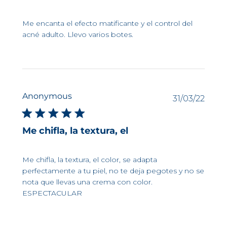
SUN ACTIVE DEFENSE
Me encanta el efecto matificante y el control del
acné adulto. Llevo varios botes.
Anonymous
Fech
31/03/22
de
publi
Me chifla, la textura, el
Me chifla, la textura, el color, se adapta
perfectamente a tu piel, no te deja pegotes y no se
nota que llevas una crema con color.
ESPECTACULAR