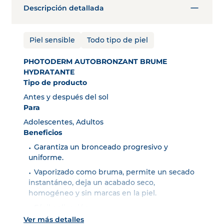
Descripción detallada
Piel sensible
Todo tipo de piel
PHOTODERM AUTOBRONZANT BRUME
HYDRATANTE
Tipo de producto
Antes y después del sol
Para
Adolescentes, Adultos
Beneficios
Garantiza un bronceado progresivo y
uniforme.
Vaporizado como bruma, permite un secado
instantáneo, deja un acabado seco,
homogéneo y sin marcas en la piel.
Fácil aplicación.
Ver más detalles
Hidrata.