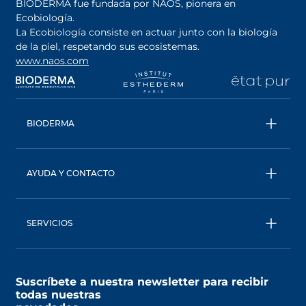
BIODERMA fue fundada por NAOS, pionera en
Ecobiología.
La Ecobiología consiste en actuar junto con la biología
de la piel, respetando sus ecosistemas.
www.naos.com
se abre en una pestaña nueva
se abre en una pestaña nueva
se abre en una pesta
se
BIODERMA
Todos los productos
Agua micelar
AYUDA Y CONTACTO
Consejos de expertos
Contáctanos
Ecobiología, nuestro enfoque único
Términos y condiciones
BIODERMA: una marca de NAOS
SERVICIOS
Política de privacidad
AskNAOS, descubre nuestras formulas
SkinObserver, analiza tu piel
Suscríbete a nuestra newsletter para recibir
MyNaos, descubre el programa de fidelidad
todas nuestras