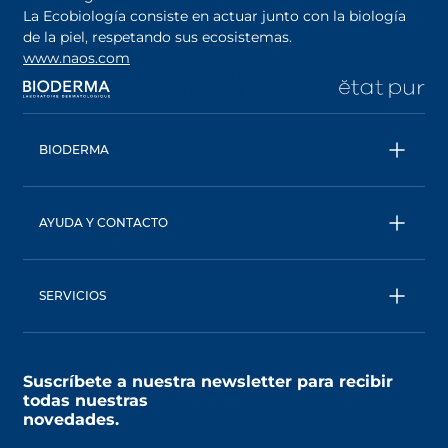
La Ecobiología consiste en actuar junto con la biología
de la piel, respetando sus ecosistemas.
www.naos.com
se abre en una pestaña nueva
se abre en una pestaña nueva
se abre en una pesta
se
BIODERMA
Todos los productos
Agua micelar
AYUDA Y CONTACTO
Consejos de expertos
Contáctanos
Ecobiología, nuestro enfoque único
Términos y condiciones
BIODERMA: una marca de NAOS
SERVICIOS
Política de privacidad
AskNAOS, descubre nuestras formulas
SkinObserver, analiza tu piel
Suscríbete a nuestra newsletter para recibir
MyNaos, descubre el programa de fidelidad
todas nuestras
novedades.
Localiza una tienda