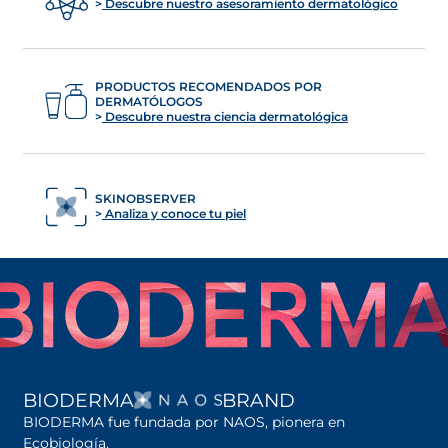
Descubre nuestro asesoramiento dermatológico
PRODUCTOS RECOMENDADOS POR
DERMATÓLOGOS
Descubre nuestra ciencia dermatológica
SKINOBSERVER
Analiza y conoce tu piel
SE ABRE EN UNA PES
BIODERMA
BRAND
BIODERMA fue fundada por NAOS, pionera en
Ecobiología.