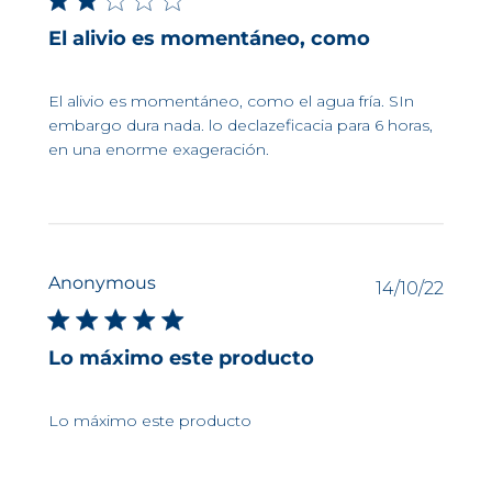
estas bacterias sobre la superficie
publi
cutánea.
El alivio es momentáneo, como
Patente Skin Barrier Therapy™
El alivio es momentáneo, como el agua fría. SIn
embargo dura nada. lo declazeficacia para 6 horas,
en una enorme exageración.
Calma la piel de forma
inmediata
El
picor
, a menudo asociado a
trastornos dermatológicos, puede
tener diversas causas.
Anonymous
Fech
14/10/22
Esta tecnología
calma la piel
y
de
reduce la sensación de picazón
,
publi
limitando las ganas de rascarse.
Lo máximo este producto
Tecnología de alivio para la piel
Lo máximo este producto