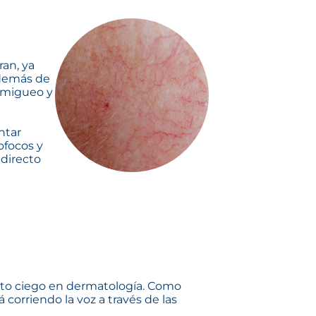
ran, ya
 Además de
ormigueo y
ntar
ofocos y
directo
a
nto ciego en dermatología. Como
 corriendo la voz a través de las