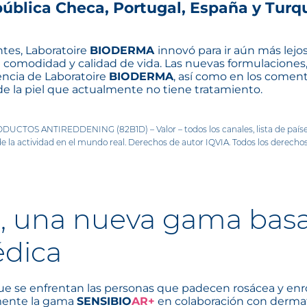
ública Checa, Portugal, España y Turqu
ntes, Laboratoire
BIODERMA
innovó para ir aún más lejos
u comodidad y calidad de vida. Las nuevas formulaciones
encia de Laboratoire
BIODERMA
, así como en los coment
e la piel que actualmente no tiene tratamiento.
UCTOS ANTIREDDENING (82B1D) – Valor – todos los canales, lista de países 
e la actividad en el mundo real. Derechos de autor IQVIA. Todos los derecho
+
, una nueva gama basa
édica
que se enfrentan las personas que padecen rosácea y enro
amente la gama
SENSIBIO
AR+
en colaboración con derma