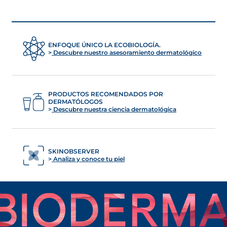
elimina múltiples residuos como:
No dejan película pegajosa o grasa en la
piel, proporcionando una sensación de
Partículas finas
confort tras su uso.
Metales pesados
ENFOQUE ÚNICO LA ECOBIOLOGÍA.
Descubre nuestro asesoramiento dermatológico
Polen y otras partículas ambientales
.
Además, cada una de nuestras fórmulas
contiene un
tensioactivo suave y un
PRODUCTOS RECOMENDADOS POR
DERMATÓLOGOS
ingrediente especialmente seleccionado
Descubre nuestra ciencia dermatológica
para adaptarse a a cada tipo de piel,
incluso las más sensibles
.
SKINOBSERVER
Analiza y conoce tu piel