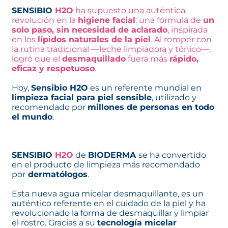
SENSIBIO
H2O
ha supuesto una auténtica
revolución en la
higiene facial
: una fórmula de
un
solo paso, sin necesidad de aclarado
, inspirada
en los
lípidos naturales de la piel
. Al romper con
la rutina tradicional —leche limpiadora y tónico—,
logró que el
desmaquillado
fuera más
rápido,
eficaz y respetuoso
.
Hoy,
Sensibio H2O
es un referente mundial en
limpieza facial para piel sensible
, utilizado y
recomendado por
millones de personas en todo
el mundo
.
SENSIBIO
H2O
de
BIODERMA
se ha convertido
en el producto de limpieza más recomendado
por
dermatólogos
.
Esta nueva agua micelar desmaquillante, es un
auténtico referente en el cuidado de la piel y ha
revolucionado la forma de desmaquillar y limpiar
el rostro. Gracias a su
tecnología micelar