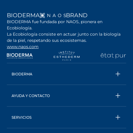
SE ABRE EN UNA PES
BIODERMA
BRAND
BIODERMA fue fundada por NAOS, pionera en
Ecobiología.
La Ecobiología consiste en actuar junto con la biología
de la piel, respetando sus ecosistemas.
www.naos.com
se abre en una pestaña nueva
se abre en una pestaña nueva
se abre en una pesta
se
BIODERMA
Todos los productos
Agua micelar
AYUDA Y CONTACTO
Consejos de expertos
Contáctanos
Ecobiología, nuestro enfoque único
Términos y condiciones
BIODERMA: una marca de NAOS
SERVICIOS
Política de privacidad
AskNAOS, descubre nuestras formulas