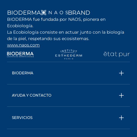
SE ABRE EN UNA PES
BIODERMA
BRAND
BIODERMA fue fundada por NAOS, pionera en
Ecobiología.
La Ecobiología consiste en actuar junto con la biología
de la piel, respetando sus ecosistemas.
www.naos.com
se abre en una pestaña nueva
se abre en una pestaña nueva
se abre en una pesta
se
BIODERMA
Todos los productos
Agua micelar
AYUDA Y CONTACTO
Consejos de expertos
Contáctanos
Ecobiología, nuestro enfoque único
Términos y condiciones
BIODERMA: una marca de NAOS
SERVICIOS
Política de privacidad
AskNAOS, descubre nuestras formulas