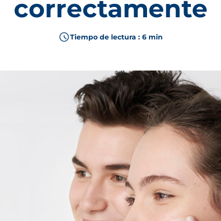
correctamente
Piel con manchas
PIGMENT
DESCUBRE MÁS
Piel dañada y debilitada
CIC
Cabello y cuero cabelludo
N
Tiempo de lectura : 6 min
Regeneración celular
MATRI
VER TODAS LAS GAMAS