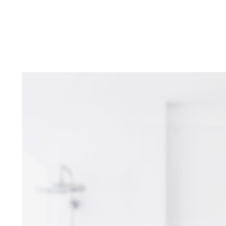
envejecimiento
Piel dañada o irritada
Piel madura
APRENDE MÁS
VER TODAS LAS TEMÁTICAS